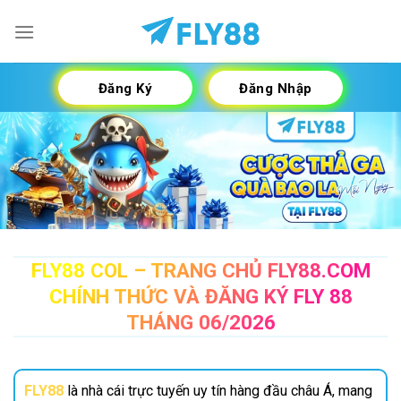
Chuyển
đến
nội
dung
Đăng Ký
Đăng Nhập
FLY88 COL – TRANG CHỦ FLY88.COM
CHÍNH THỨC VÀ ĐĂNG KÝ FLY 88
THÁNG 06/2026
FLY88
là nhà cái trực tuyến uy tín hàng đầu châu Á, mang