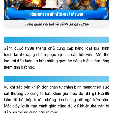
Tổng quan chi tiết về sảnh đá gà FLY88
Các hình thức thi đấu thịnh hành nhất hiện nay
Sảnh cược
fly88 trang chủ
cung cấp hàng loạt loại hình
tranh tài đa dạng nhằm phục vụ nhu cầu hội viên. Mỗi thể
loại thi đấu luôn sở hữu những quy tắc riêng biệt nhằm tăng
thêm tính bất ngờ.
Thể loại cựa sắt truyền thống kịch tính
Vũ khí sắc bén khiến đòn chân từ chiến binh mang theo sức
sát thương vô cùng to lớn. Khán giả theo dõi
đá gà FLY88
luôn rất hồi hộp trước những tình huống bất ngờ trên sân.
Một giây lơ là mất cảnh giác cũng đủ để khiến thế trận bị
đảo ngược vô cùng ngoạn mục.