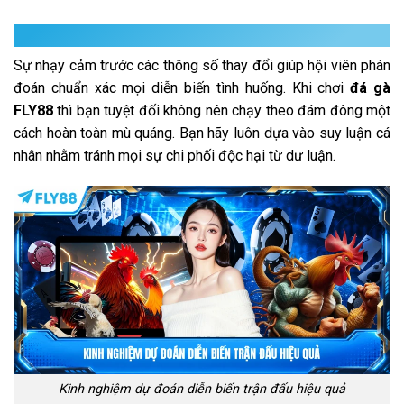
Nhạy bén bắt nhịp xu hướng biến động
Sự nhạy cảm trước các thông số thay đổi giúp hội viên phán
đoán chuẩn xác mọi diễn biến tình huống. Khi chơi
đá gà
FLY88
thì bạn tuyệt đối không nên chạy theo đám đông một
cách hoàn toàn mù quáng. Bạn hãy luôn dựa vào suy luận cá
nhân nhằm tránh mọi sự chi phối độc hại từ dư luận.
Kinh nghiệm dự đoán diễn biến trận đấu hiệu quả