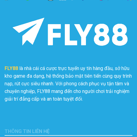
Trò
Chơi
FLY88
là nhà cái cá cược trực tuyến uy tín hàng đầu, sở hữu
kho game đa dạng, hệ thống bảo mật tiên tiến cùng quy trình
nạp, rút cực siêu nhanh. Với phong cách phục vụ tận tâm và
chuyên nghiệp, FLY88 mang đến cho người chơi trải nghiệm
giải trí đẳng cấp và an toàn tuyệt đối.
THÔNG TIN LIÊN HỆ