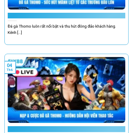
Đá Gà Thomo – Sức Hút Mãnh Liệt Từ Các Trường Đấu Lớn
Đá gà Thomo luôn rất nổi bật và thu hút đông đảo khách hàng.
Kênh [...]
04
Th6
Nạp & Cược Đá Gà Thomo – Hướng Dẫn Hội Viên Thao Tác