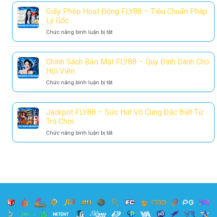
Sách
Điều
Giấy Phép Hoạt Động FLY88 – Tiêu Chuẩn Pháp
Cần
Kiện
Lý Gốc
Biết
FLY88
–
ở
Chức năng bình luận bị tắt
Quy
Giấy
Định
Phép
Quan
Hoạt
Chính Sách Bảo Mật FLY88 – Quy Định Dành Cho
Trọng
Động
Hội Viên
Nhất
FLY88
–
ở
Chức năng bình luận bị tắt
Tiêu
Chính
Chuẩn
Sách
Pháp
Bảo
Jackpot FLY88 – Sức Hút Vô Cùng Đặc Biệt Từ
Lý
Mật
Trò Chơi
Gốc
FLY88
–
ở
Chức năng bình luận bị tắt
Quy
Jackpot
Định
FLY88
Dành
–
Cho
Sức
Hội
Hút
Viên
Vô
Cùng
Đặc
Biệt
Từ