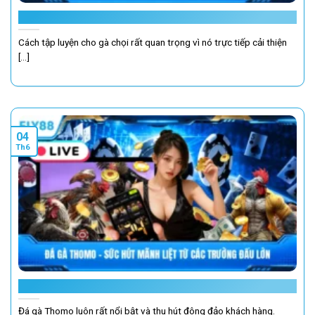
Cách Tập Luyện Cho Gà Chọi – Kỹ Năng Nuôi Cực Chuẩn
Cách tập luyện cho gà chọi rất quan trọng vì nó trực tiếp cải thiện
[...]
04
Th6
Đá Gà Thomo – Sức Hút Mãnh Liệt Từ Các Trường Đấu Lớn
Đá gà Thomo luôn rất nổi bật và thu hút đông đảo khách hàng.