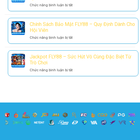
–
ở
Chức năng bình luận bị tắt
Quy
Giấy
Định
Phép
Quan
Hoạt
Chính Sách Bảo Mật FLY88 – Quy Định Dành Cho
Trọng
Động
Hội Viên
Nhất
FLY88
–
ở
Chức năng bình luận bị tắt
Tiêu
Chính
Chuẩn
Sách
Pháp
Bảo
Jackpot FLY88 – Sức Hút Vô Cùng Đặc Biệt Từ
Lý
Mật
Trò Chơi
Gốc
FLY88
–
ở
Chức năng bình luận bị tắt
Quy
Jackpot
Định
FLY88
Dành
–
Cho
Sức
Hội
Hút
Viên
Vô
Cùng
Đặc
Biệt
Từ
Trò
Chơi