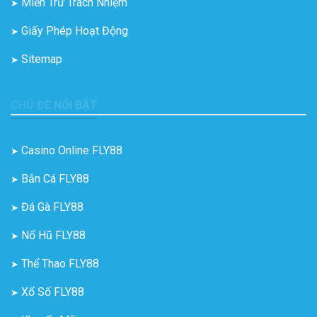
Miễn Trừ Trách Nhiệm
Giấy Phép Hoạt Động
Sitemap
CHỦ ĐỀ NỔI BẬT
Casino Online FLY88
Bắn Cá FLY88
Đá Gà FLY88
Nổ Hũ FLY88
Thể Thao FLY88
Xổ Số FLY88