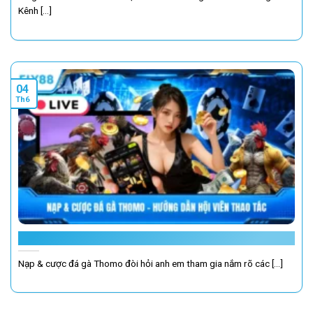
Kênh [...]
04
Th6
Nạp & Cược Đá Gà Thomo – Hướng Dẫn Hội Viên Thao Tác
Nạp & cược đá gà Thomo đòi hỏi anh em tham gia nắm rõ các [...]