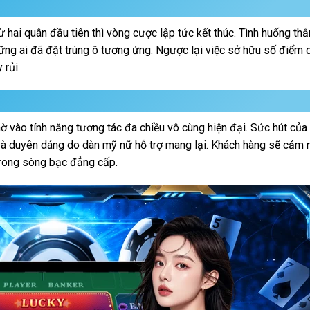
hai quân đầu tiên thì vòng cược lập tức kết thúc. Tình huống thắ
ững ai đã đặt trúng ô tương ứng. Ngược lại việc sở hữu số điểm 
 rủi.
ờ vào tính năng tương tác đa chiều vô cùng hiện đại. Sức hút của
à duyên dáng do dàn mỹ nữ hỗ trợ mang lại. Khách hàng sẽ cảm 
trong sòng bạc đẳng cấp.