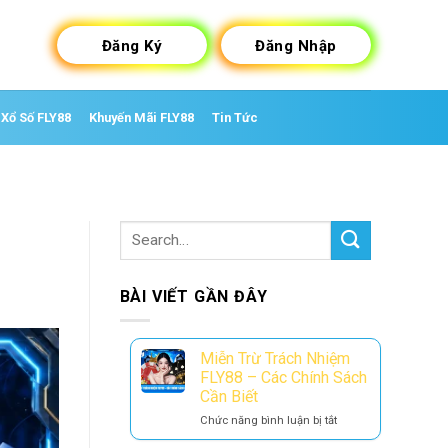
Đăng Ký
Đăng Nhập
Xổ Số FLY88
Khuyến Mãi FLY88
Tin Tức
BÀI VIẾT GẦN ĐÂY
Miễn Trừ Trách Nhiệm
FLY88 – Các Chính Sách
Cần Biết
ở
Chức năng bình luận bị tắt
Miễn