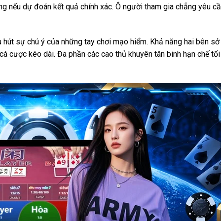
ống nếu dự đoán kết quả chính xác. Ô người tham gia chẳng yêu c
u hút sự chú ý của những tay chơi mạo hiểm. Khả năng hai bên sở
cá cược kéo dài. Đa phần các cao thủ khuyên tân binh hạn chế tối