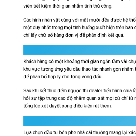
viên tiết kiệm thời gian nhẩm tính thủ công.
Các hình nhân vật cùng với mặt mười đều được hệ thốn
một duy nhất trong mọi tình huống xuất hiện trên bàn
chỉ lấy chữ số hàng đơn vị để phân định kết quả.
Trình tự thao tác đặt cược
Khách hàng có một khoảng thời gian ngắn tầm vài chục
khu vực tương ứng yêu cầu thao tác nhanh gọn nhằm tr
để phân bổ hợp lý cho từng vòng đấu.
Sau khi kết thúc đếm ngược thì dealer tiến hành chia l
hỏi sự tập trung cao độ nhằm quan sát mọi cử chỉ từ
tổng lúc xét duyệt xong điều kiện rút thêm.
Phân tích các cửa cược chính
Lựa chọn đầu tư bên phe nhà cái thường mang lại xác s