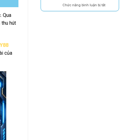
Quy
ở
Chức năng bình luận bị tắt
Định
Jackpot
. Qua
Dành
FLY88
Cho
–
 thu hút
Hội
Sức
Viên
Hút
Vô
Cùng
LY88
Đặc
ài của
Biệt
Từ
Trò
Chơi