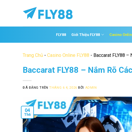
Chuyển
đến
nội
dung
FLY88
Giới Thiệu FLY88
Casino Onlin
Trang Chủ
-
Casino Online FLY88
-
Baccarat FLY88 – 
Baccarat FLY88 – Nắm Rõ Các
ĐÃ ĐĂNG TRÊN
THÁNG 6 4, 2026
BỞI
ADMIN
04
Th6