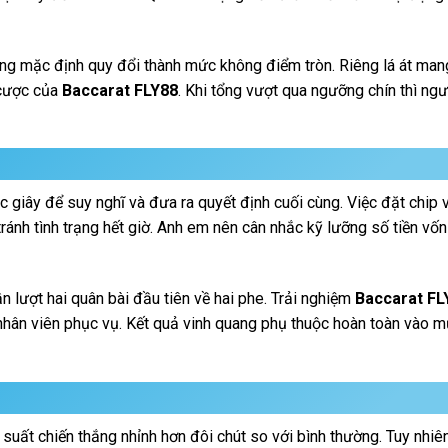
g mặc định quy đổi thành mức không điểm tròn. Riêng lá át mang 
 cược của
Baccarat FLY88
. Khi tổng vượt qua ngưỡng chín thì ngư
 giây để suy nghĩ và đưa ra quyết định cuối cùng. Việc đặt chip 
ánh tình trạng hết giờ. Anh em nên cân nhắc kỹ lưỡng số tiền vốn
ần lượt hai quân bài đầu tiên về hai phe. Trải nghiệm
Baccarat FL
 nhân viên phục vụ. Kết quả vinh quang phụ thuộc hoàn toàn vào 
uất chiến thắng nhỉnh hơn đôi chút so với bình thường. Tuy nhiên