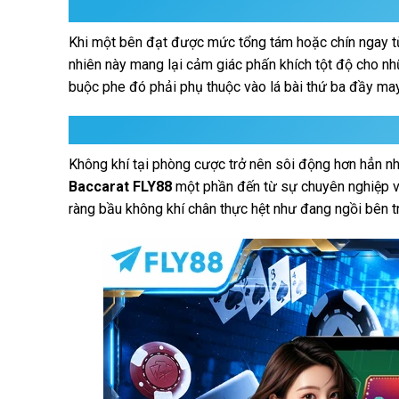
Thuật ngữ về kết quả ván đấu
Khi một bên đạt được mức tổng tám hoặc chín ngay từ 
nhiên này mang lại cảm giác phấn khích tột độ cho nh
buộc phe đó phải phụ thuộc vào lá bài thứ ba đầy may
Ngôn ngữ giao tiếp cùng dealer
Không khí tại phòng cược trở nên sôi động hơn hẳn nh
Baccarat FLY88
một phần đến từ sự chuyên nghiệp v
ràng bầu không khí chân thực hệt như đang ngồi bên 