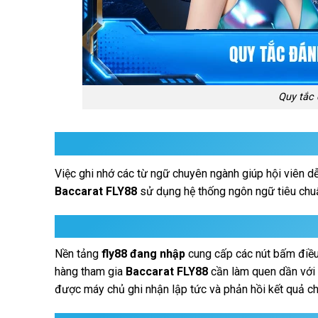
Quy tắc
Những thuật ngữ thường dùng t
Việc ghi nhớ các từ ngữ chuyên ngành giúp hội viên dễ
Baccarat FLY88
sử dụng hệ thống ngôn ngữ tiêu chu
Các từ ngữ chỉ hành động
Nền tảng
fly88 đang nhập
cung cấp các nút bấm điều 
hàng tham gia
Baccarat FLY88
cần làm quen dần với v
được máy chủ ghi nhận lập tức và phản hồi kết quả chỉ