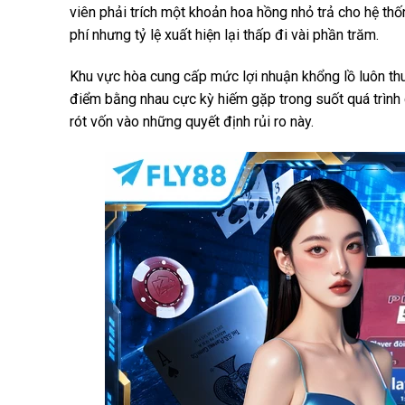
viên phải trích một khoản hoa hồng nhỏ trả cho hệ th
phí nhưng tỷ lệ xuất hiện lại thấp đi vài phần trăm.
Khu vực hòa cung cấp mức lợi nhuận khổng lồ luôn th
điểm bằng nhau cực kỳ hiếm gặp trong suốt quá trình 
rót vốn vào những quyết định rủi ro này.