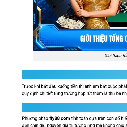
Giới thiệu 
Quy định luật chơi bài chuẩn xá
Trước khi bắt đầu xuống tiền thì anh em bắt buộc phả
quy định chi tiết từng trường hợp rút thêm lá thứ ba
Quy tắc tính điểm các lá bài Baccarat FL
Phương pháp
fly88 com
tính toán dựa trên con số hiể
đến chín giữ nguyên giá trị tương ứng mà không chịu s