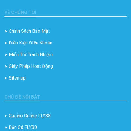
VỀ CHÚNG TÔI
Chính Sách Bảo Mật
Điều Kiện ĐIều Khoản
Miễn Trừ Trách Nhiệm
Giấy Phép Hoạt Động
Sitemap
CHỦ ĐỀ NỔI BẬT
Casino Online FLY88
Bắn Cá FLY88