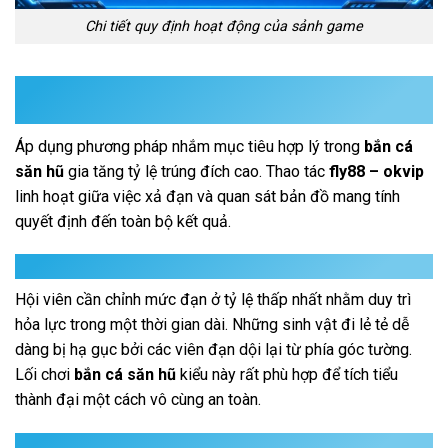
Chi tiết quy định hoạt động của sảnh game
Chiến thuật ngắm bắn chuẩn xác cho người
dùng
Áp dụng phương pháp nhắm mục tiêu hợp lý trong
bắn cá
săn hũ
gia tăng tỷ lệ trúng đích cao. Thao tác
fly88 – okvip
linh hoạt giữa việc xả đạn và quan sát bản đồ mang tính
quyết định đến toàn bộ kết quả.
Kỹ thuật ria đạn nhiều hướng
Hội viên cần chỉnh mức đạn ở tỷ lệ thấp nhất nhằm duy trì
hỏa lực trong một thời gian dài. Những sinh vật đi lẻ tẻ dễ
dàng bị hạ gục bởi các viên đạn dội lại từ phía góc tường.
Lối chơi
bắn cá săn hũ
kiểu này rất phù hợp để tích tiểu
thành đại một cách vô cùng an toàn.
Phương pháp nhắm sinh vật mới ra