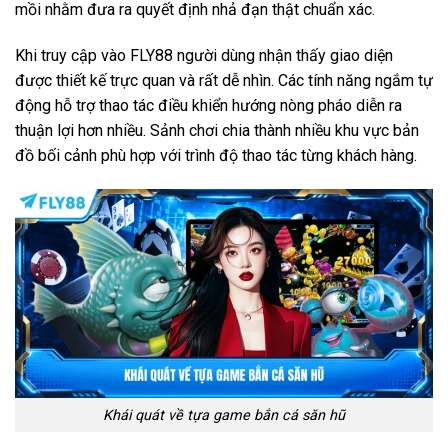
mồi nhằm đưa ra quyết định nhả đạn thật chuẩn xác.
Khi truy cập vào FLY88 người dùng nhận thấy giao diện
được thiết kế trực quan và rất dễ nhìn. Các tính năng ngắm tự
động hỗ trợ thao tác điều khiển hướng nòng pháo diễn ra
thuận lợi hơn nhiều. Sảnh chơi chia thành nhiều khu vực bản
đồ bối cảnh phù hợp với trình độ thao tác từng khách hàng.
Khái quát về tựa game bắn cá săn hũ